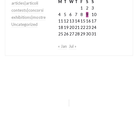
M
T
W
T
F
S
S
articles|articoli
1
2
3
contests|concorsi
4
5
6
7
8
9
10
exhibitions|mostre
11
12
13
14
15
16
17
Uncategorized
18
19
20
21
22
23
24
25
26
27
28
29
30
31
« Jan
Jul »
All photographs © Copyright Caterina Marchionne. All rights are reserved
under Italian and international copyright laws.